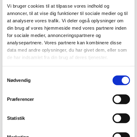
Sumner – 2000 serie
Vi bruger cookies til at tilpasse vores indhold og
Sumner – 2012s & 2016s serie
annoncer, til at vise dig funktioner til sociale medier og til
Sumner – 2100 serie
Sumner – 2200 serie
at analysere vores trafik. Vi deler også oplysninger om
Sumner – 2400 serie
din brug af vores hjemmeside med vores partnere inden
Sumner – 2615 serie
for sociale medier, annonceringspartnere og
Reservedele
Service
analysepartnere. Vores partnere kan kombinere disse
Om os
data med andre oplysninger, du har givet dem, eller som
Kontakt
de har indsamlet fra din brug af deres tjenester.
Samtykkevalg
Gl. Kongevej 1B
Nødvendig
7442 Engesvang
uni-rep@uni-rep.dk
+45 24 63 80 06
Præferencer
Uncategorized
Statistik
22 maj 2019
Business
,
Uncategorized
Ingen kommentarer
Marketing