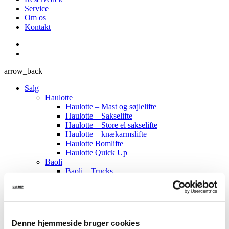
Service
Om os
Kontakt
arrow_back
Salg
Haulotte
Haulotte – Mast og søjlelifte
Haulotte – Sakselifte
Haulotte – Store el sakselifte
Haulotte – knækarmslifte
Haulotte Bomlifte
Haulotte Quick Up
Baoli
Baoli – Trucks
Baoli – Stablere
Baoli – Palleløftere
CTE
CTE – Bæltelifte
CTE – Bil Lifte
Denne hjemmeside bruger cookies
Sumner