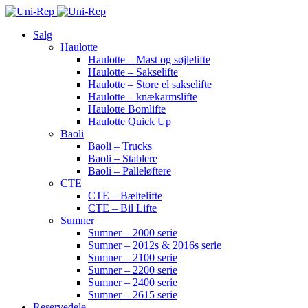
Salg
Haulotte
Haulotte – Mast og søjlelifte
Haulotte – Sakselifte
Haulotte – Store el sakselifte
Haulotte – knækarmslifte
Haulotte Bomlifte
Haulotte Quick Up
Baoli
Baoli – Trucks
Baoli – Stablere
Baoli – Palleløftere
CTE
CTE – Bæltelifte
CTE – Bil Lifte
Sumner
Sumner – 2000 serie
Sumner – 2012s & 2016s serie
Sumner – 2100 serie
Sumner – 2200 serie
Sumner – 2400 serie
Sumner – 2615 serie
Reservedele