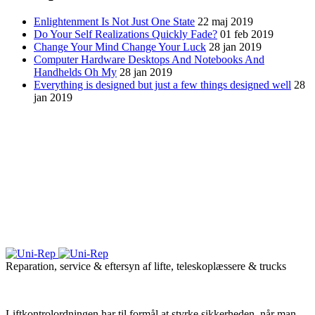
Enlightenment Is Not Just One State
22 maj 2019
Do Your Self Realizations Quickly Fade?
01 feb 2019
Change Your Mind Change Your Luck
28 jan 2019
Computer Hardware Desktops And Notebooks And
Handhelds Oh My
28 jan 2019
Everything is designed but just a few things designed well
28
jan 2019
Reparation, service & eftersyn af lifte, teleskoplæssere & trucks
Liftkontrolordningen har til formål at styrke sikkerheden, når man