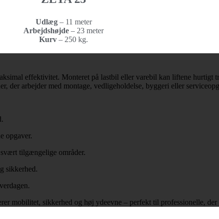
Udlæg
– 11 meter
Arbejdshøjde
–
23 meter
Kurv
– 250
kg.
maksimal effektivitet. Monteret på lastbil eller varebil kan liftene hurtig
eder, der arbejder med montage, vedligeholdelse, byggeri eller serviceop
d.
e opgaver.
svært tilgængelige områder.
og sikkerhed.
hverdagen.
er mobilitet, sikkerhed og høj ydeevne – perfekt til professionelle, der