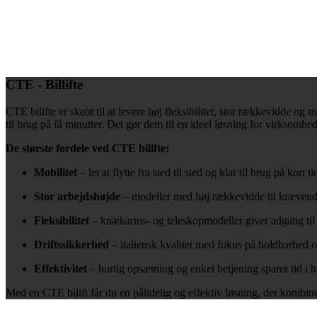
CTE - Billifte
CTE bilifte er skabt til at levere høj fleksibilitet, stor rækkevidde og 
til brug på få minutter. Det gør dem til en ideel løsning for virksomh
De største fordele ved CTE bilifte:
Mobilitet
– let at flytte fra sted til sted og klar til brug på kort ti
Stor arbejdshøjde
– modeller med høj rækkevidde til krævend
Fleksibilitet
– knækarms- og teleskopmodeller giver adgang til 
Driftssikkerhed
– italiensk kvalitet med fokus på holdbarhed 
Effektivitet
– hurtig opsætning og enkel betjening sparer tid i 
Med en CTE bilift får du en pålidelig og effektiv løsning, der kombiner