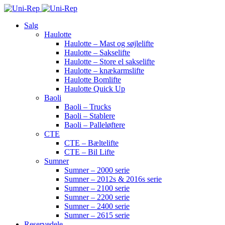
Salg
Haulotte
Haulotte – Mast og søjlelifte
Haulotte – Sakselifte
Haulotte – Store el sakselifte
Haulotte – knækarmslifte
Haulotte Bomlifte
Haulotte Quick Up
Baoli
Baoli – Trucks
Baoli – Stablere
Baoli – Palleløftere
CTE
CTE – Bæltelifte
CTE – Bil Lifte
Sumner
Sumner – 2000 serie
Sumner – 2012s & 2016s serie
Sumner – 2100 serie
Sumner – 2200 serie
Sumner – 2400 serie
Sumner – 2615 serie
Reservedele