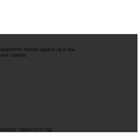
t transporteres mellem opgaver og er klar
gaver i højden.
 arbejder i højden hver dag.