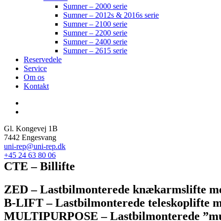
Sumner – 2000 serie
Sumner – 2012s & 2016s serie
Sumner – 2100 serie
Sumner – 2200 serie
Sumner – 2400 serie
Sumner – 2615 serie
Reservedele
Service
Om os
Kontakt
Gl. Kongevej 1B
7442 Engesvang
uni-rep@uni-rep.dk
+45 24 63 80 06
CTE – Billifte
ZED – Lastbilmonterede knækarmslifte med
B-LIFT – Lastbilmonterede teleskoplifte m
MULTIPURPOSE – Lastbilmonterede ”multif