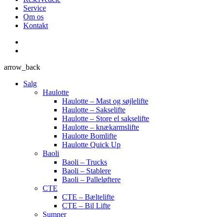
Service
Om os
Kontakt
arrow_back
Salg
Haulotte
Haulotte – Mast og søjlelifte
Haulotte – Sakselifte
Haulotte – Store el sakselifte
Haulotte – knækarmslifte
Haulotte Bomlifte
Haulotte Quick Up
Baoli
Baoli – Trucks
Baoli – Stablere
Baoli – Palleløftere
CTE
CTE – Bæltelifte
CTE – Bil Lifte
Sumner