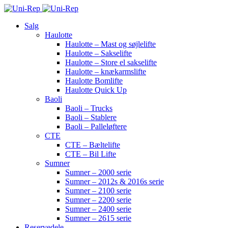
Salg
Haulotte
Haulotte – Mast og søjlelifte
Haulotte – Sakselifte
Haulotte – Store el sakselifte
Haulotte – knækarmslifte
Haulotte Bomlifte
Haulotte Quick Up
Baoli
Baoli – Trucks
Baoli – Stablere
Baoli – Palleløftere
CTE
CTE – Bæltelifte
CTE – Bil Lifte
Sumner
Sumner – 2000 serie
Sumner – 2012s & 2016s serie
Sumner – 2100 serie
Sumner – 2200 serie
Sumner – 2400 serie
Sumner – 2615 serie
Reservedele