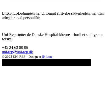
Liftkontrolordningen har til formål at styrke sikkerheden, når man
arbejder med personlifte.
Uni-Rep støtter de Danske Hospitalsklovne – fordi et smil gør en
forskel.
+45 24 63 80 06
uni-rep@uni-rep.dk
© 2025 UNI-REP – Design af
JH-Line.
Vi har to helt nye Mercedes Sprintere på vej...
Skal dit navn stå på den ene?
Vi har rigtig travlt og søger derfor to dygtige teknikere til vores team. En i øst og en i vest.
Særligt for stillingen i vest: