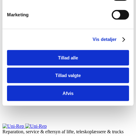
Bælte lifte
Marketing
Se vores udvalg af bælte lifte fra CTE
Se mere her
Vis detaljer
Bil lifte
Tillad alle
Se vores udvalg af bil lifte fra CTE
Se mere her
Tillad valgte
Afvis
Reparation, service & eftersyn af lifte, teleskoplæssere & trucks