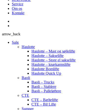
Service
Om os
Kontakt
arrow_back
Salg
Haulotte
Haulotte – Mast og søjlelifte
Haulotte – Sakselifte
Haulotte – Store el sakselifte
Haulotte – knækarmslifte
Haulotte Bomlifte
Haulotte Quick Up
Baoli
Baoli – Trucks
Baoli – Stablere
Baoli – Palleløftere
CTE
CTE – Bæltelifte
CTE – Bil Lifte
Sumner