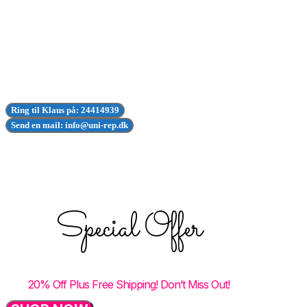
Her får du en delt stilling, hvor du bruger cirka halvdelen af tiden på vores værksted i
Engesvang, og den anden halvdel ude hos vores gode kunder rundt i Jylland og på Fyn.
Du bliver en del af et stærkt hold, hvor kvalitet, fleksibilitet og godt samarbejde er i højsædet – og
hvor du får en moderne servicebil som dit daglige værktøj.
Er du klar til nye udfordringer i en virksomhed i vækst?
Kontakt os for at høre mere om stillingen.
Ring til Klaus på: 24414939
Send en mail: info@uni-rep.dk
Facial Product
Special Offer
20% Off Plus Free Shipping! Don’t Miss Out!