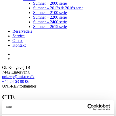
Sumner – 2000 serie
Sumner – 2012s & 2016s serie
Sumner – 2100 serie
Sumner – 2200 serie
Sumner – 2400 serie
Sumner – 2615 serie
Reservedele
Service
Om os
Kontakt
Gl. Kongevej 1B
7442 Engesvang
uni-rep@uni-rep.dk
+45 24 63 80 06
UNI-REP forhandler
CTE
Hos Uni-Rep er vi stolte af at være forhandler af CTE – en af Europas
førende producenter af lifte.