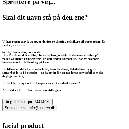
Sprintere på vej...
Skal dit navn stå på den ene?
Vi har rigtig travlt og søger derfor to dygtige teknikere til vores team. En
i øst og en i vest.
Særligt for stillingen i vest:
Her får du en delt stilling, hvor du bruger cirka halvdelen af tiden på
vores værksted i Engesvang, og den anden halvdel ude hos vores gode
kunder rundt i Jylland og på Fyn.
Du bliver en del af et stærkt hold, hvor kvalitet, fleksibilitet og godt
samarbejde er i højsædet – og hvor du får en moderne servicebil som dit
daglige værktøj.
Er du klar til nye udfordringer i en virksomhed i vækst?
Kontakt os for at høre mere om stillingen.
Ring til Klaus på: 24414939
Send en mail: info@uni-rep.dk
facial product