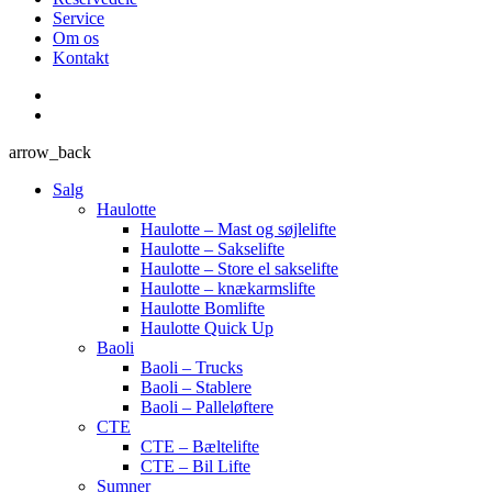
Service
Om os
Kontakt
arrow_back
Salg
Haulotte
Haulotte – Mast og søjlelifte
Haulotte – Sakselifte
Haulotte – Store el sakselifte
Haulotte – knækarmslifte
Haulotte Bomlifte
Haulotte Quick Up
Baoli
Baoli – Trucks
Baoli – Stablere
Baoli – Palleløftere
CTE
CTE – Bæltelifte
CTE – Bil Lifte
Sumner