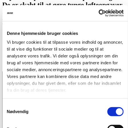
De er skabt til at gøre tunge løfteopgaver
enklere, sikrere og mere effektive – både
på byggepladsen og i industrien.
Denne hjemmeside bruger cookies
Vi bruger cookies til at tilpasse vores indhold og annoncer,
Sumner 2000 serie
til at vise dig funktioner til sociale medier og til at
analysere vores trafik. Vi deler også oplysninger om din
Løftekapacitet
– 455
kg.
brug af vores hjemmeside med vores partnere inden for
Løftehøjde
–
7,7 meter
sociale medier, annonceringspartnere og analysepartnere.
Vores partnere kan kombinere disse data med andre
oplysninger, du har givet dem, eller som de har indsamlet
fra din brug af deres tjenester.
2000 serien fra Sumner
Samtykkevalg
Sumner 2000-serien er en af de mest populære materialelifte på
Nødvendig
markedet – og det er ikke uden grund. Serien kombinerer styrke,
stabilitet og brugervenlighed, så tunge løfteopgaver kan udføres
hurtigt, sikkert og effektivt.