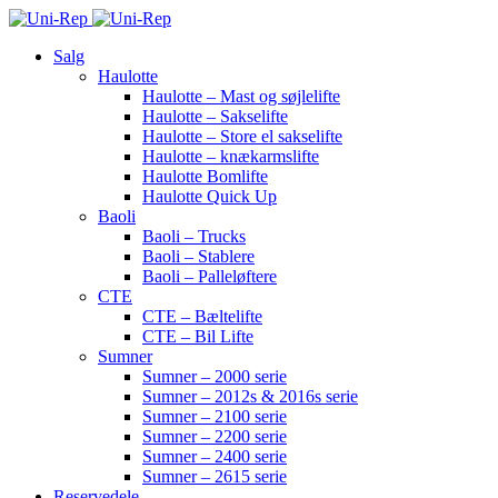
Salg
Haulotte
Haulotte – Mast og søjlelifte
Haulotte – Sakselifte
Haulotte – Store el sakselifte
Haulotte – knækarmslifte
Haulotte Bomlifte
Haulotte Quick Up
Baoli
Baoli – Trucks
Baoli – Stablere
Baoli – Palleløftere
CTE
CTE – Bæltelifte
CTE – Bil Lifte
Sumner
Sumner – 2000 serie
Sumner – 2012s & 2016s serie
Sumner – 2100 serie
Sumner – 2200 serie
Sumner – 2400 serie
Sumner – 2615 serie
Reservedele