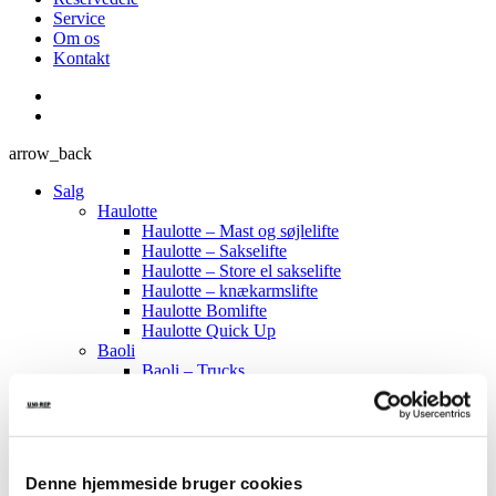
Service
Om os
Kontakt
arrow_back
Salg
Haulotte
Haulotte – Mast og søjlelifte
Haulotte – Sakselifte
Haulotte – Store el sakselifte
Haulotte – knækarmslifte
Haulotte Bomlifte
Haulotte Quick Up
Baoli
Baoli – Trucks
Baoli – Stablere
Baoli – Palleløftere
CTE
CTE – Bæltelifte
CTE – Bil Lifte
Denne hjemmeside bruger cookies
Sumner