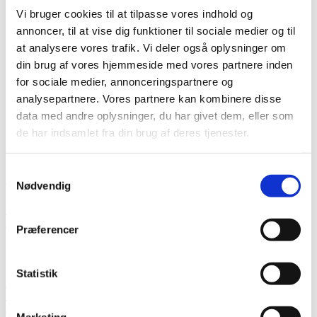
Sumner – 2000 serie
Vi bruger cookies til at tilpasse vores indhold og
Sumner – 2012s & 2016s serie
annoncer, til at vise dig funktioner til sociale medier og til
Sumner – 2100 serie
Sumner – 2200 serie
at analysere vores trafik. Vi deler også oplysninger om
Sumner – 2400 serie
din brug af vores hjemmeside med vores partnere inden
Sumner – 2615 serie
for sociale medier, annonceringspartnere og
Reservedele
Service
analysepartnere. Vores partnere kan kombinere disse
Om os
data med andre oplysninger, du har givet dem, eller som
Kontakt
de har indsamlet fra din brug af deres tjenester.
Samtykkevalg
Gl. Kongevej 1B
Nødvendig
7442 Engesvang
uni-rep@uni-rep.dk
+45 24 63 80 06
Præferencer
maj 2019
Statistik
22 maj 2019
Business
,
Uncategorized
Ingen kommentarer
Marketing