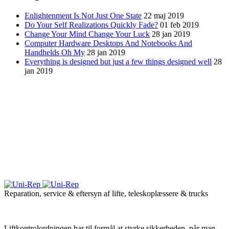
Enlightenment Is Not Just One State
22 maj 2019
Do Your Self Realizations Quickly Fade?
01 feb 2019
Change Your Mind Change Your Luck
28 jan 2019
Computer Hardware Desktops And Notebooks And
Handhelds Oh My
28 jan 2019
Everything is designed but just a few things designed well
28
jan 2019
Reparation, service & eftersyn af lifte, teleskoplæssere & trucks
Liftkontrolordningen har til formål at styrke sikkerheden, når man