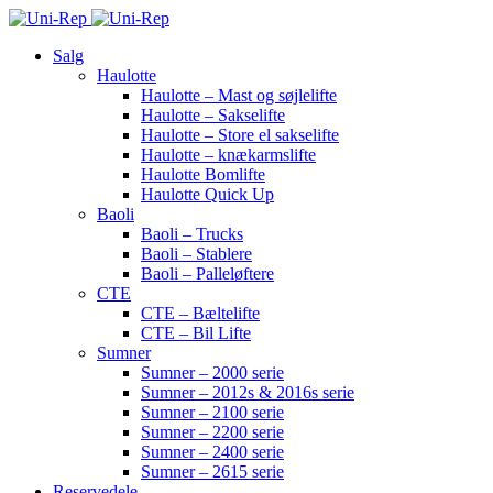
Salg
Haulotte
Haulotte – Mast og søjlelifte
Haulotte – Sakselifte
Haulotte – Store el sakselifte
Haulotte – knækarmslifte
Haulotte Bomlifte
Haulotte Quick Up
Baoli
Baoli – Trucks
Baoli – Stablere
Baoli – Palleløftere
CTE
CTE – Bæltelifte
CTE – Bil Lifte
Sumner
Sumner – 2000 serie
Sumner – 2012s & 2016s serie
Sumner – 2100 serie
Sumner – 2200 serie
Sumner – 2400 serie
Sumner – 2615 serie
Reservedele