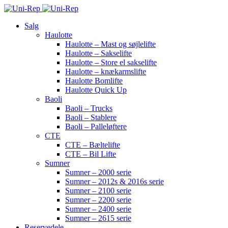
Salg
Haulotte
Haulotte – Mast og søjlelifte
Haulotte – Sakselifte
Haulotte – Store el sakselifte
Haulotte – knækarmslifte
Haulotte Bomlifte
Haulotte Quick Up
Baoli
Baoli – Trucks
Baoli – Stablere
Baoli – Palleløftere
CTE
CTE – Bæltelifte
CTE – Bil Lifte
Sumner
Sumner – 2000 serie
Sumner – 2012s & 2016s serie
Sumner – 2100 serie
Sumner – 2200 serie
Sumner – 2400 serie
Sumner – 2615 serie
Reservedele