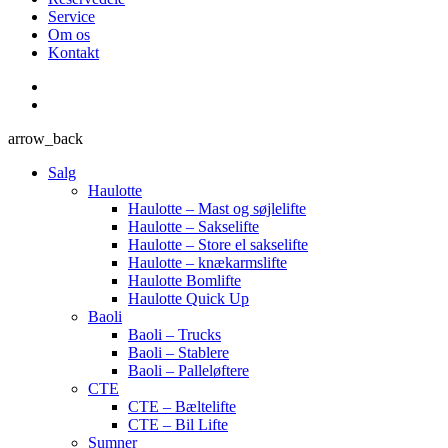
Service
Om os
Kontakt
arrow_back
Salg
Haulotte
Haulotte – Mast og søjlelifte
Haulotte – Sakselifte
Haulotte – Store el sakselifte
Haulotte – knækarmslifte
Haulotte Bomlifte
Haulotte Quick Up
Baoli
Baoli – Trucks
Baoli – Stablere
Baoli – Palleløftere
CTE
CTE – Bæltelifte
CTE – Bil Lifte
Sumner