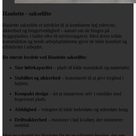
Haulotte - sakselifte
Haulotte sakselifte er udviklet til at kombinere høj ydeevne,
sikkerhed og brugervenlighed – uanset om de bruges på
byggepladser, i haller eller til serviceopgaver. Med deres solide
konstruktion og brede arbejdsplatforme giver de både komfort og
effektivitet i arbejdet.
De største fordele ved Haulotte sakselifte:
Stor løftekapacitet
– plads til både mandskab og materialer.
Stabilitet og sikkerhed
– konstrueret til at give tryghed i
højden.
Kompakt design
– let at manøvrere selv i områder med
begrænset plads.
Alsidighed
– velegnet til både indendørs og udendørs brug.
Driftssikkerhed
– maskiner i høj kvalitet, der minimerer
nedetid.
Med en sakselift fra Haulotte får du en pålidelig løsning, der gør