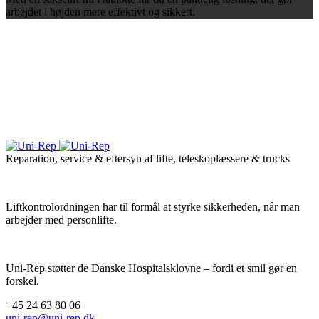
arbejdet i højden mere effektivt og sikkert.
Reparation, service & eftersyn af lifte, teleskoplæssere & trucks
Liftkontrolordningen har til formål at styrke sikkerheden, når man
arbejder med personlifte.
Uni-Rep støtter de Danske Hospitalsklovne – fordi et smil gør en
forskel.
+45 24 63 80 06
uni-rep@uni-rep.dk