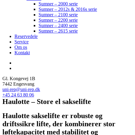
Sumner – 2000 serie
Sumner – 2012s & 2016s serie
Sumner – 2100 serie
Sumner – 2200 serie
Sumner – 2400 serie
Sumner – 2615 serie
Reservedele
Service
Om os
Kontakt
Gl. Kongevej 1B
7442 Engesvang
uni-rep@uni-rep.dk
+45 24 63 80 06
Haulotte – Store el sakselifte
Haulotte sakselifte er robuste og
driftssikre lifte, der kombinerer stor
løftekapacitet med stabilitet og