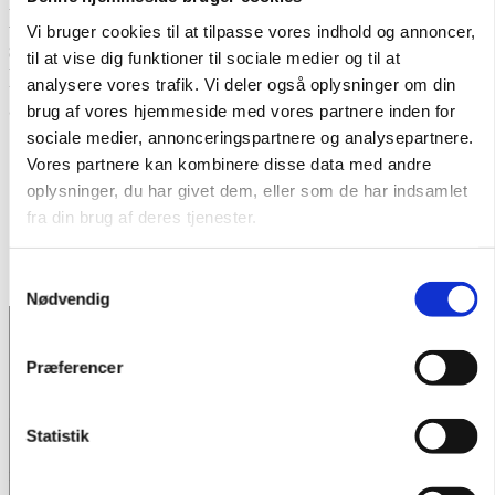
løftekapacitet og robust konstruktion
Vi bruger cookies til at tilpasse vores indhold og annoncer,
sikrer de effektivitet, sikkerhed og
til at vise dig funktioner til sociale medier og til at
holdbarhed i selv de mest krævende
analysere vores trafik. Vi deler også oplysninger om din
arbejdsopgaver.
brug af vores hjemmeside med vores partnere inden for
sociale medier, annonceringspartnere og analysepartnere.
Vores partnere kan kombinere disse data med andre
oplysninger, du har givet dem, eller som de har indsamlet
Sumner 2200 serie
fra din brug af deres tjenester.
Løftekapacitet
– 135
kg.
Samtykkevalg
Løftehøjde
– 3,4
meter
Nødvendig
Præferencer
2200 serien fra Sumner
Statistik
Sumner 2200-serien er designet til de mest krævende
materialehåndteringsopgaver, hvor styrke, fleksibilitet og sikkerhed
er altafgørende. Serien kombinerer robust konstruktion med høj