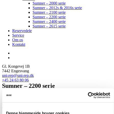
Sumner – 2000 serie
Sumner – 2012s & 2016s serie
Sumner – 2100 serie
Sumner – 2200 serie
Sumner – 2400 serie
Sumner – 2615 serie
Reservedele
Service
Om os
Kontakt
Gl. Kongevej 1B
7442 Engesvang
uni-rep@uni-rep.dk
+45 24 63 80 06
Sumner – 2200 serie
Sumner 2200-serien er kraftfulde og
pålidelige materialelifte, designet til
tunge løfteopgaver. Med høj
Denne hjemmeside bruger cookies