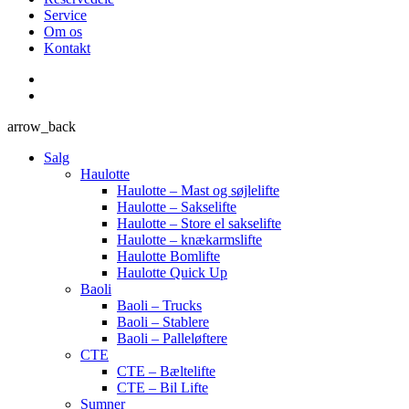
Service
Om os
Kontakt
arrow_back
Salg
Haulotte
Haulotte – Mast og søjlelifte
Haulotte – Sakselifte
Haulotte – Store el sakselifte
Haulotte – knækarmslifte
Haulotte Bomlifte
Haulotte Quick Up
Baoli
Baoli – Trucks
Baoli – Stablere
Baoli – Palleløftere
CTE
CTE – Bæltelifte
CTE – Bil Lifte
Sumner