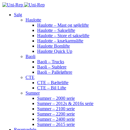
Salg
Haulotte
Haulotte – Mast og søjlelifte
Haulotte – Sakselifte
Haulotte – Store el sakselifte
Haulotte – knækarmslifte
Haulotte Bomlifte
Haulotte Quick Up
Baoli
Baoli – Trucks
Baoli – Stablere
Baoli – Palleløftere
CTE
CTE – Bæltelifte
CTE – Bil Lifte
Sumner
Sumner – 2000 serie
Sumner – 2012s & 2016s serie
Sumner – 2100 serie
Sumner – 2200 serie
Sumner – 2400 serie
Sumner – 2615 serie
Reservedele