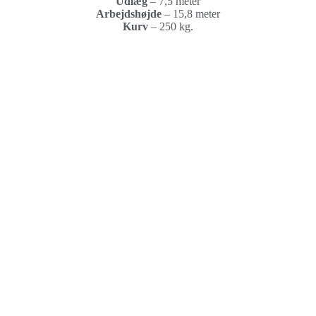
Udlæg
– 7,5 meter
Arbejdshøjde
–
15,8 meter
Kurv
–
250 kg.