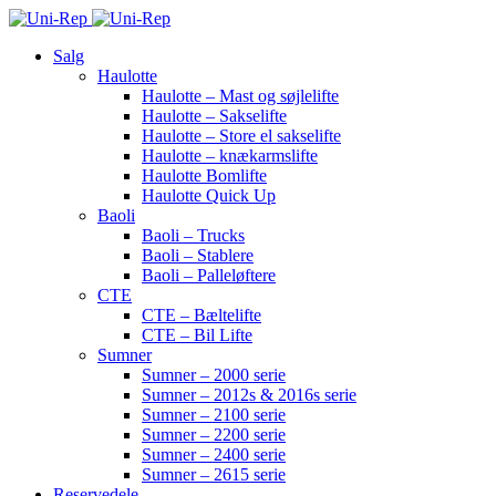
Salg
Haulotte
Haulotte – Mast og søjlelifte
Haulotte – Sakselifte
Haulotte – Store el sakselifte
Haulotte – knækarmslifte
Haulotte Bomlifte
Haulotte Quick Up
Baoli
Baoli – Trucks
Baoli – Stablere
Baoli – Palleløftere
CTE
CTE – Bæltelifte
CTE – Bil Lifte
Sumner
Sumner – 2000 serie
Sumner – 2012s & 2016s serie
Sumner – 2100 serie
Sumner – 2200 serie
Sumner – 2400 serie
Sumner – 2615 serie
Reservedele