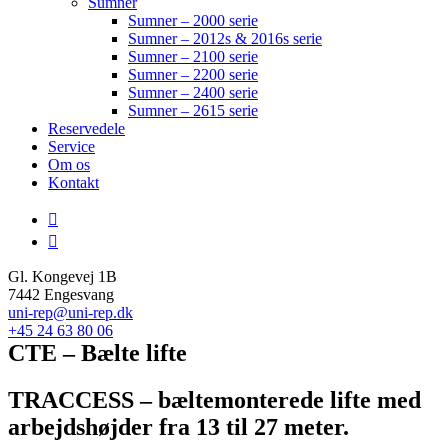
Sumner
Sumner – 2000 serie
Sumner – 2012s & 2016s serie
Sumner – 2100 serie
Sumner – 2200 serie
Sumner – 2400 serie
Sumner – 2615 serie
Reservedele
Service
Om os
Kontakt
Gl. Kongevej 1B
7442 Engesvang
uni-rep@uni-rep.dk
+45 24 63 80 06
CTE – Bælte lifte
TRACCESS – bæltemonterede lifte med
arbejdshøjder fra 13 til 27 meter.