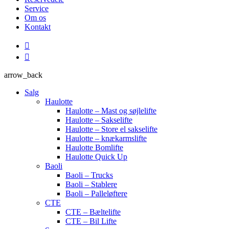
Service
Om os
Kontakt
arrow_back
Salg
Haulotte
Haulotte – Mast og søjlelifte
Haulotte – Sakselifte
Haulotte – Store el sakselifte
Haulotte – knækarmslifte
Haulotte Bomlifte
Haulotte Quick Up
Baoli
Baoli – Trucks
Baoli – Stablere
Baoli – Palleløftere
CTE
CTE – Bæltelifte
CTE – Bil Lifte