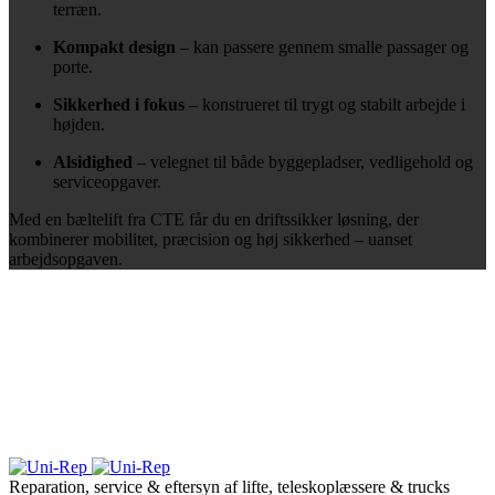
terræn.
Kompakt design
– kan passere gennem smalle passager og
porte.
Sikkerhed i fokus
– konstrueret til trygt og stabilt arbejde i
højden.
Alsidighed
– velegnet til både byggepladser, vedligehold og
serviceopgaver.
Med en bæltelift fra CTE får du en driftssikker løsning, der
kombinerer mobilitet, præcision og høj sikkerhed – uanset
arbejdsopgaven.
Reparation, service & eftersyn af lifte, teleskoplæssere & trucks