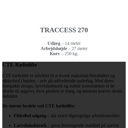
TRACCESS 270
Udlæg
– 14 meter
Arbejdshøjde
–
27 meter
Kurv
–
250 kg.
CTE Bæltelifte
CTE bæltelifte er udviklet til at levere maksimal fleksibilitet og
sikkerhed i højden – selv på udfordrende underlag. Med deres
kompakte design, larvebåndstræk og stabile konstruktion er de
ideelle til opgaver, hvor pladsen er trang, og terrænet kræver ekstra
stabilitet.
De største fordele ved CTE bæltelifte:
Fleksibel adgang
– når svært tilgængelige arbejdsområder.
Larvebåndstræk
– giver fremragende stabilitet på ujævnt