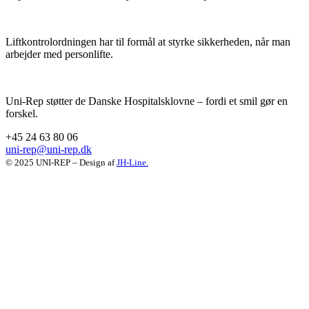
Liftkontrolordningen har til formål at styrke sikkerheden, når man
arbejder med personlifte.
Uni-Rep støtter de Danske Hospitalsklovne – fordi et smil gør en
forskel.
+45 24 63 80 06
uni-rep@uni-rep.dk
© 2025 UNI-REP – Design af
JH-Line.