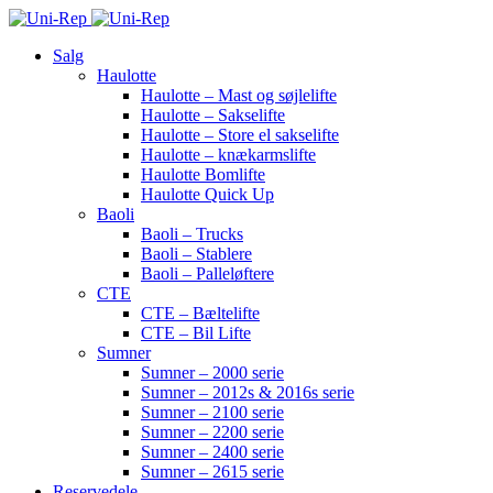
Salg
Haulotte
Haulotte – Mast og søjlelifte
Haulotte – Sakselifte
Haulotte – Store el sakselifte
Haulotte – knækarmslifte
Haulotte Bomlifte
Haulotte Quick Up
Baoli
Baoli – Trucks
Baoli – Stablere
Baoli – Palleløftere
CTE
CTE – Bæltelifte
CTE – Bil Lifte
Sumner
Sumner – 2000 serie
Sumner – 2012s & 2016s serie
Sumner – 2100 serie
Sumner – 2200 serie
Sumner – 2400 serie
Sumner – 2615 serie
Reservedele