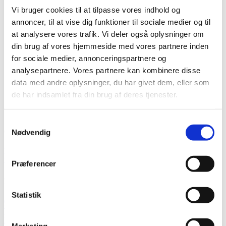
Sumner – 2000 serie
Vi bruger cookies til at tilpasse vores indhold og
Sumner – 2012s & 2016s serie
annoncer, til at vise dig funktioner til sociale medier og til
Sumner – 2100 serie
Sumner – 2200 serie
at analysere vores trafik. Vi deler også oplysninger om
Sumner – 2400 serie
din brug af vores hjemmeside med vores partnere inden
Sumner – 2615 serie
for sociale medier, annonceringspartnere og
Reservedele
Service
analysepartnere. Vores partnere kan kombinere disse
Om os
data med andre oplysninger, du har givet dem, eller som
Kontakt
de har indsamlet fra din brug af deres tjenester.
Samtykkevalg
Gl. Kongevej 1B
Nødvendig
7442 Engesvang
uni-rep@uni-rep.dk
+45 24 63 80 06
Præferencer
februar 2019
Statistik
01 feb 2019
Travel
Ingen kommentarer
Marketing