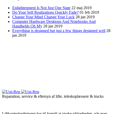
Enlightenment Is Not Just One State
22 maj 2019
Do Your Self Realizations Quickly Fade?
01 feb 2019
Change Your Mind Change Your Luck
28 jan 2019
Computer Hardware Desktops And Notebooks And
Handhelds Oh My
28 jan 2019
Everything is designed but just a few things designed well
28
jan 2019
Reparation, service & eftersyn af lifte, teleskoplæssere & trucks
Liftkontrolordningen har til formål at styrke sikkerheden, når man