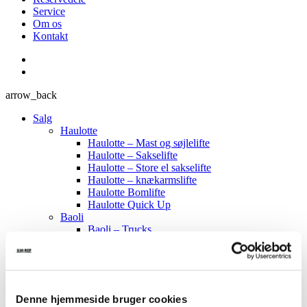
Service
Om os
Kontakt
arrow_back
Salg
Haulotte
Haulotte – Mast og søjlelifte
Haulotte – Sakselifte
Haulotte – Store el sakselifte
Haulotte – knækarmslifte
Haulotte Bomlifte
Haulotte Quick Up
Baoli
Baoli – Trucks
Baoli – Stablere
Baoli – Palleløftere
CTE
CTE – Bæltelifte
CTE – Bil Lifte
Denne hjemmeside bruger cookies
Sumner