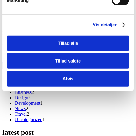
by
jhline
Do Your Self Realizations Quickly Fade?
Vis detaljer
We’ve all heard how crucial it is to set intentions, goals and targets.
Powerful goals electrify us. Clear intentions energize and pull us
forward. Without a clearcut intention, we’re reactive and don’t get
Tillad alle
around to doing the important things when we want them done.
Instead, we spend our time fighting random fires. Without clear
intentions,…
Read More
about Do Your Self Realizations Quickly Fade?
Tillad valgte
Search …
search
blog category
Afvis
Business
2
Design
2
Development
1
News
2
Travel
2
Uncategorized
1
latest post